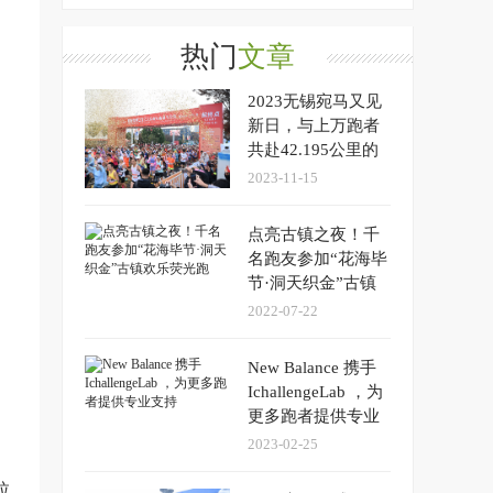
热门
文章
2023无锡宛马又见
新日，与上万跑者
共赴42.195公里的
热爱
2023-11-15
点亮古镇之夜！千
名跑友参加“花海毕
节·洞天织金”古镇
欢乐荧光跑
2022-07-22
New Balance 携手
IchallengeLab ，为
更多跑者提供专业
支持
2023-02-25
拉