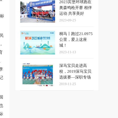
2023宾堡环球跑在
，
奥森鸣枪开赛 相伴
运动 共享美好
地标
2023-09-25
桐马丨跑过21.0975
民
公里，爱上这座
，
城！
育
2023-11-13
、
深马宝贝走进高
李
校，2019深马宝贝
记
选拔赛—深职专场
圆满落幕
2019-11-25
国
也
际