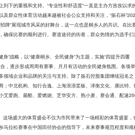
上到下的重视和支持。“专业性和舒适度”一直是主办方孜孜以求
及群众性体育活动越来越被社会公众支持和关注，“振石杯”202
“招牌”展现城市风采的好舞台，这一点也是桐乡人的共识。在比
，确保比赛的顺利进行。赛道途径的街巷，群众热情的为选手们
健身”战略，以“健康桐乡、全民健身”为主题，实施“四提升四覆
融合，逐步形成周周有赛事、月月有活动的全民健身氛围。各项
多领域企业和品牌的关注与支持。除了振石控股集团继续冠名之
商；中北机构、知行合逸、上海浪浪桨板、泽衡文化、康比特、
小艾爱跑、最酷、爱燃烧、芝华安方、熟小麦、赛会通、配速25
落幕。这场盛大的体育盛会不仅为市民带来了一场精彩的体育盛宴，
乡马拉松赛事在中国田径协会的指导下，未来赛事规范程度和规