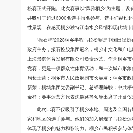
松赛正式开跑。此次赛事以“风雅桐乡”为主题，设有半
共吸引了超过6000名选手报名参与。选手们越过
性景观，在感受桐乡独特江南水乡风情和现代城市
“振石杯”2023桐乡半程马拉松赛是中国田
政府主办，振石控股集团冠名，桐乡市文化和广电
上海景御体育发展有限公司负责运营。作为桐乡市年
竞赛，更是一项群众性体育活动，和一次城市形象
局长王蕾；桐乡市人民政府副市长吴君；桐乡市政
新荣；桐城集团党委副书记、总经理陈骏；中共梧
金祥；赛事运营方代表沈晨路等领导出席了开幕仪
此次比赛不仅吸引了桐乡本地、周边及全国各
家和地区的选手参与。他们的加入展现了马拉松运
体现了桐乡的魅力和影响力。桐乡市民积极参与体