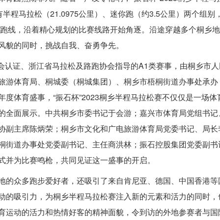
程马拉松（21.0975公里）、迷你跑（约3.5公里）两个组别
起跑线，沿着精心规划的比赛线路开始角逐。沿途穿越多个桐乡
风貌的同时，挑战自我、奋勇争先。
径协会认证、浙江省马拉松及路跑协会指导的A1类赛事，由桐乡市人
旅游体育局、桐城委（桐城集团）、桐乡市梧桐街道办事处承办
度体育盛事，“振石杯”2023桐乡半程马拉松赛不仅仅是一场体
的全面展示。中共桐乡市委书记于会游；嘉兴市体育局党组书记
协副主席陈炳荣；桐乡市文化和广电旅游体育局党委书记、局长
桐街道办事处党委副书记、主任商洪林；振石控股集团党委副书
式并为比赛鸣枪，共同见证这一盛事的开启。
地的众多跑步爱好者，还吸引了来自肯尼亚、德国、中国香港等
动的吸引力，为桐乡半程马拉松赛注入新的元素和活力的同时，
育运动的活力和热情好客的精神面貌，令到访的外地参赛者与国