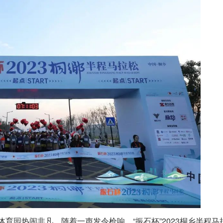
宁体育园热闹非凡。随着一声发令枪响，“振石杯”2023桐乡半程马