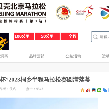
业洞察
品牌营销
公益活动
运
石杯”2023桐乡半程马拉松赛圆满落幕
作者：佚名
点击：
9543