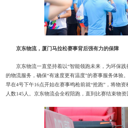
京东物流，厦门马拉松赛事背后强有力的保障
京东物流一直坚持着以“智能领跑未来，为环保践
的物流服务，确保“有速度更有温度”的赛事服务体验。
早在4号下午16点开始在赛事鸣枪前就“抢跑”，将物
人数145人。京东物流会全程陪跑，直到比赛结束物资