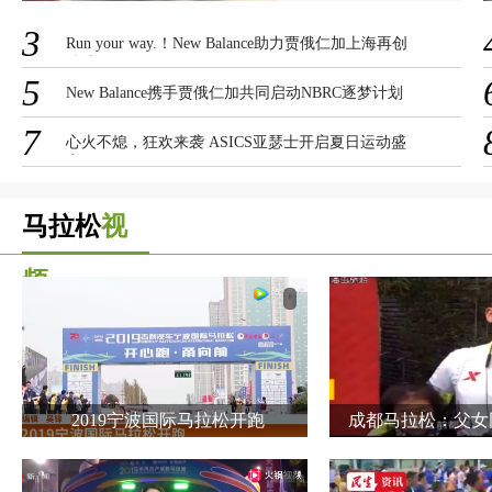
3
Run your way.！New Balance助力贾俄仁加上海再创
佳绩
5
New Balance携手贾俄仁加共同启动NBRC逐梦计划
7
心火不熄，狂欢来袭 ASICS亚瑟士开启夏日运动盛
宴
马拉松
视
频
2019宁波国际马拉松开跑
成都马拉松：父女
马拉