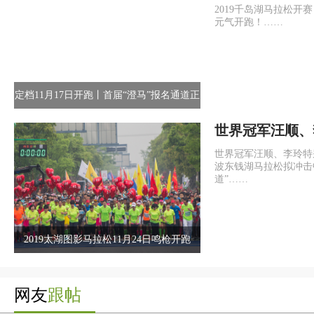
我基因陪你元气
2019千岛湖马拉松开
元气开跑！……
定档11月17日开跑丨首届“澄马”报名通道正
式开启，田协认证赛事！
世界冠军汪顺、
予加持，宁波东
世界冠军汪顺、李玲特
拟冲击中国“最
波东钱湖马拉松拟冲击
道”……
2019太湖图影马拉松11月24日鸣枪开跑
网友
跟帖