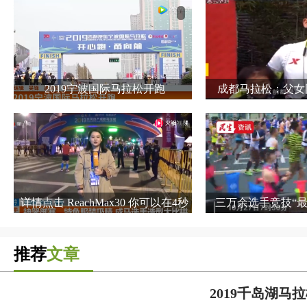
频
2019宁波国际马拉松开跑
成都马拉松：父女
马拉
详情点击 ReachMax30 你可以在4秒
三万余选手竞技“最
后关闭广告 173次播放 分享 下载
都马
手机看 举报 热评 “美少女战士”跑
推荐
文章
马拉松？成都马拉松上 选手造型独
特吸人眼球
2019千岛湖马